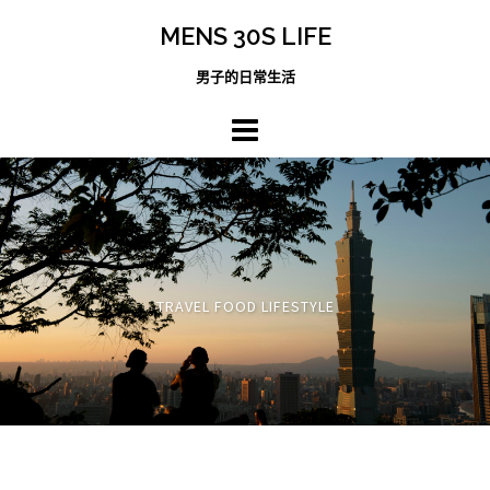
跳
MENS 30S LIFE
至
主
男子的日常生活
內
容
區
TRAVEL FOOD LIFESTYLE