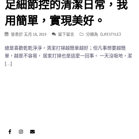
足細節控的清潔日常，我
用簡單，實現美好。
發表於
五月 18, 2019
留下留言
分類為《
LIFESTYLE
》
總是喜歡乾乾淨淨，清潔打掃越簡單越好；但凡事想要越簡
單，越是不容易， 居家打掃也是這麼一回事。 一天沒吸地，潔
[…]