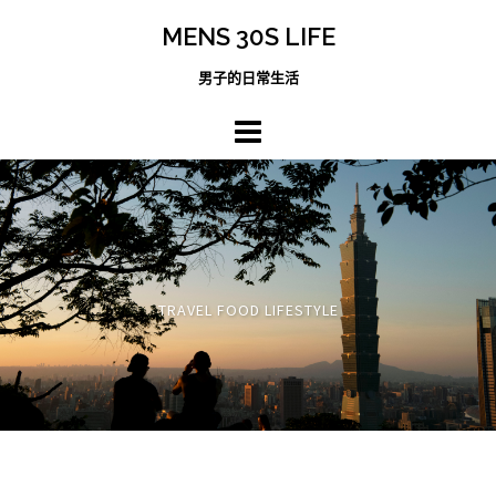
跳
MENS 30S LIFE
至
主
男子的日常生活
內
容
區
TRAVEL FOOD LIFESTYLE