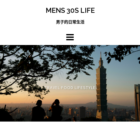
跳
MENS 30S LIFE
至
主
男子的日常生活
內
容
區
TRAVEL FOOD LIFESTYLE