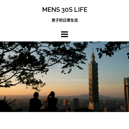
跳
MENS 30S LIFE
至
主
男子的日常生活
內
容
區
TRAVEL FOOD LIFESTYLE