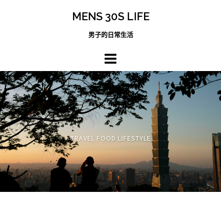
跳
MENS 30S LIFE
至
主
男子的日常生活
內
容
區
TRAVEL FOOD LIFESTYLE