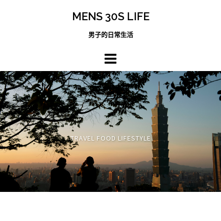
跳
MENS 30S LIFE
至
主
男子的日常生活
內
容
區
TRAVEL FOOD LIFESTYLE