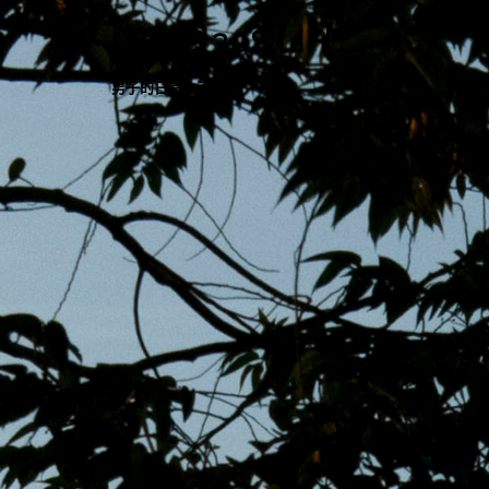
跳
MENS 30S LIFE
至
主
男子的日常生活
內
容
區