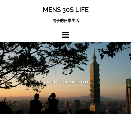
跳
MENS 30S LIFE
至
主
男子的日常生活
內
容
區
TRAVEL FOOD LIFESTYLE