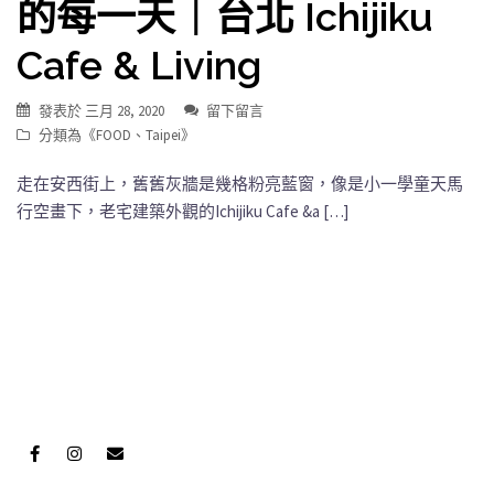
的每一天｜台北 Ichijiku
Cafe & Living
發表於
三月 28, 2020
留下留言
分類為《
FOOD
、
Taipei
》
走在安西街上，舊舊灰牆是幾格粉亮藍窗，像是小一學童天馬
行空畫下，老宅建築外觀的Ichijiku Cafe &a […]