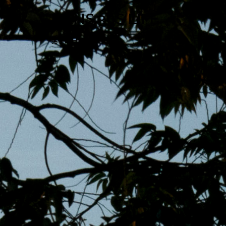
跳
MENS 30S LIFE
至
主
男子的日常生活
內
容
區