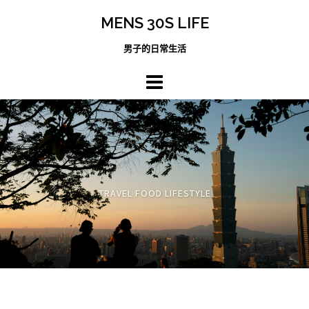
跳
MENS 30S LIFE
至
主
男子的日常生活
內
容
區
TRAVEL FOOD LIFESTYLE