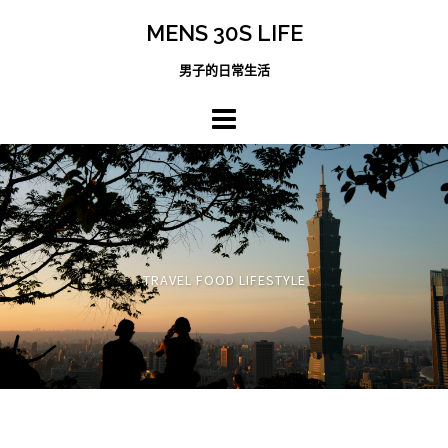
跳
MENS 30S LIFE
至
主
男子的日常生活
內
容
區
TRAVEL FOOD LIFESTYLE