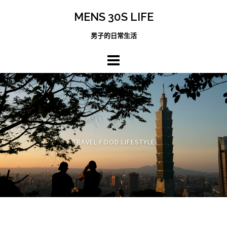
跳
MENS 30S LIFE
至
主
男子的日常生活
內
容
區
TRAVEL FOOD LIFESTYLE