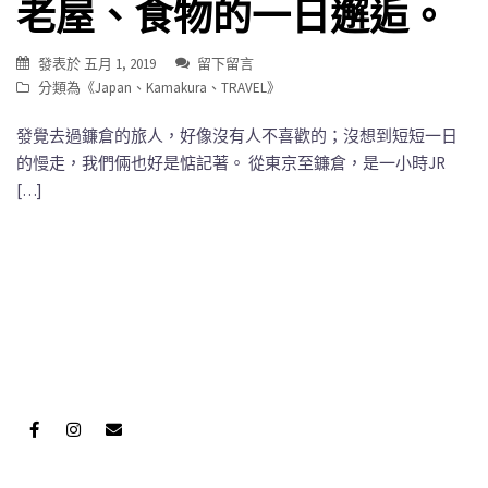
老屋、食物的一日邂逅。
發表於
五月 1, 2019
留下留言
分類為《
Japan
、
Kamakura
、
TRAVEL
》
發覺去過鐮倉的旅人，好像沒有人不喜歡的；沒想到短短一日
的慢走，我們倆也好是惦記著。 從東京至鐮倉，是一小時JR
[…]