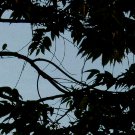
跳
MENS 30S LIFE
至
主
男子的日常生活
內
容
區