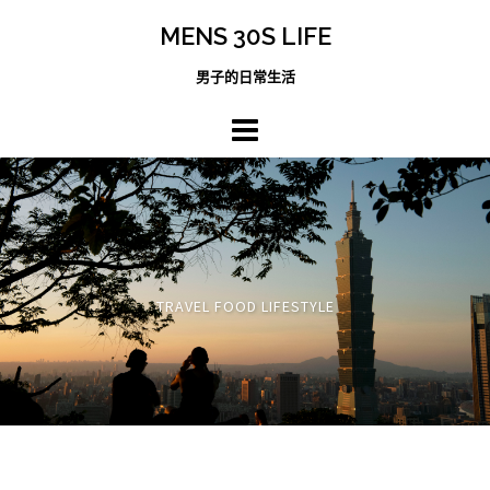
跳
MENS 30S LIFE
至
主
男子的日常生活
內
容
區
TRAVEL FOOD LIFESTYLE