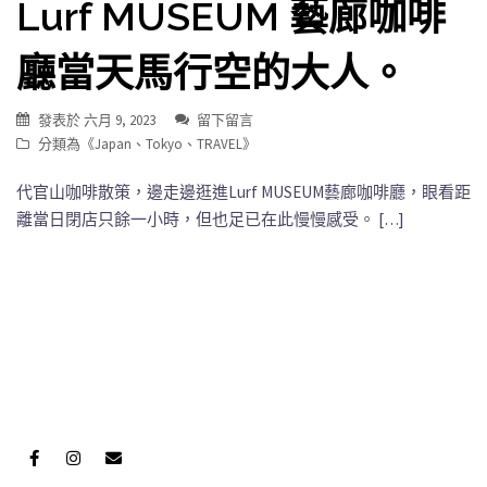
Lurf MUSEUM 藝廊咖啡
廳當天馬行空的大人。
發表於
六月 9, 2023
留下留言
分類為《
Japan
、
Tokyo
、
TRAVEL
》
代官山咖啡散策，邊走邊逛進Lurf MUSEUM藝廊咖啡廳，眼看距
離當日閉店只餘一小時，但也足已在此慢慢感受。 […]