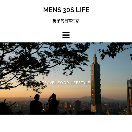
跳
MENS 30S LIFE
至
主
男子的日常生活
內
容
區
TRAVEL FOOD LIFESTYLE