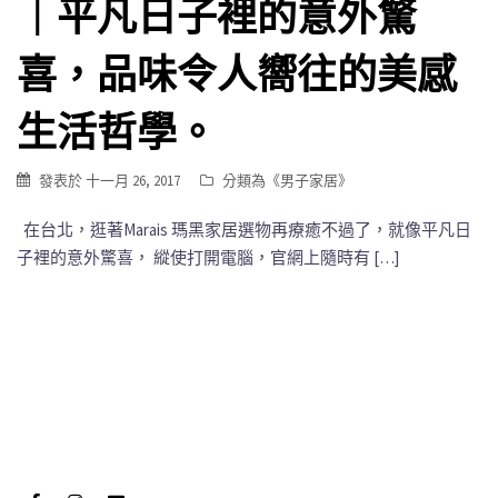
｜平凡日子裡的意外驚
喜，品味令人嚮往的美感
生活哲學。
發表於
十一月 26, 2017
分類為《
男子家居
》
在台北，逛著Marais 瑪黑家居選物再療癒不過了，就像平凡日
子裡的意外驚喜， 縱使打開電腦，官網上隨時有 […]