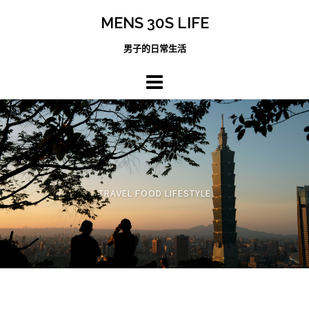
跳
MENS 30S LIFE
至
主
男子的日常生活
內
容
區
TRAVEL FOOD LIFESTYLE