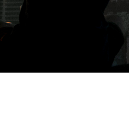
標籤: NEWYORK PERFECT CHEESE