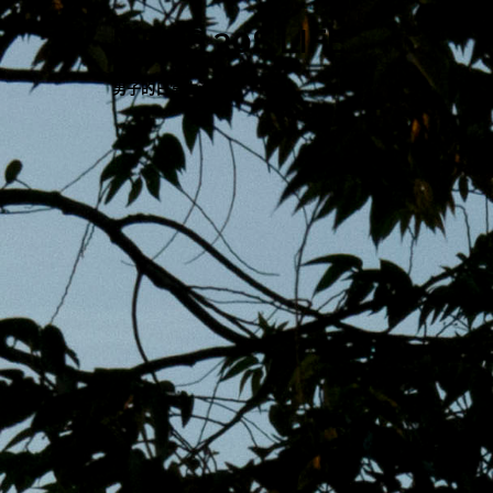
跳
MENS 30S LIFE
至
主
男子的日常生活
內
容
區