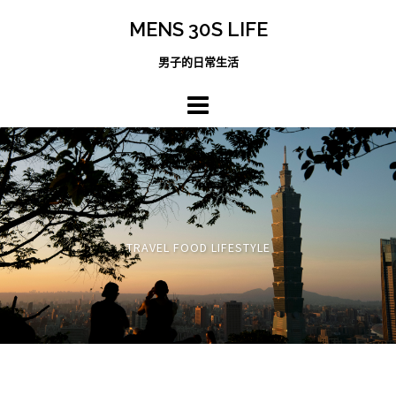
跳
MENS 30S LIFE
至
主
男子的日常生活
內
容
區
TRAVEL FOOD LIFESTYLE