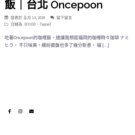
飯｜台北 Oncepoon
發表於
五月 13, 2020
留下留言
分類為《
FOOD
、
Taipei
》
吃著Oncepoon的咖哩飯，總讓我想起福岡的咖喱時々珈琲 ナミ
ヒラ， 不只味美，繽紛擺盤也多了幾分新意。 福 […]