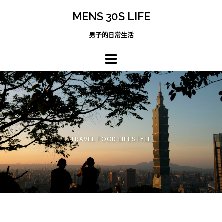
跳
MENS 30S LIFE
至
主
男子的日常生活
內
容
區
TRAVEL FOOD LIFESTYLE