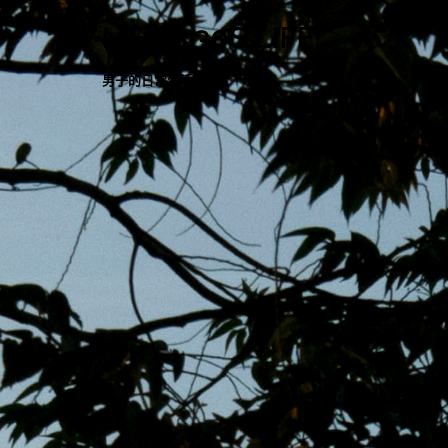
跳
MENS 30S LIFE
至
主
男子的日常生活
內
容
區