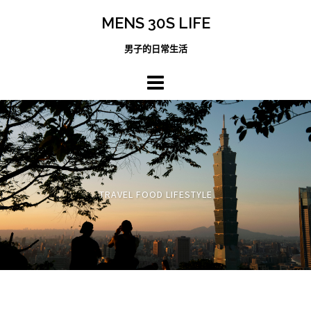
跳
MENS 30S LIFE
至
主
男子的日常生活
內
容
區
TRAVEL FOOD LIFESTYLE