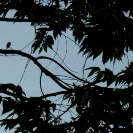
跳
MENS 30S LIFE
至
主
男子的日常生活
內
容
區