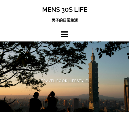
跳
MENS 30S LIFE
至
主
男子的日常生活
內
容
區
TRAVEL FOOD LIFESTYLE