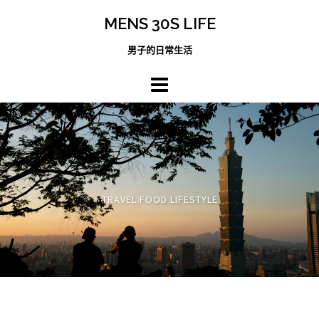
跳
MENS 30S LIFE
至
主
男子的日常生活
內
容
區
TRAVEL FOOD LIFESTYLE