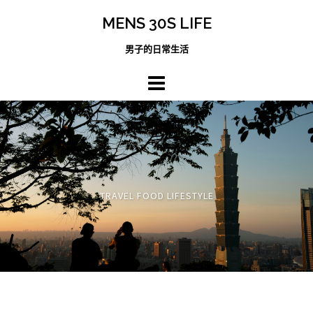
跳
MENS 30S LIFE
至
主
男子的日常生活
內
容
區
TRAVEL FOOD LIFESTYLE