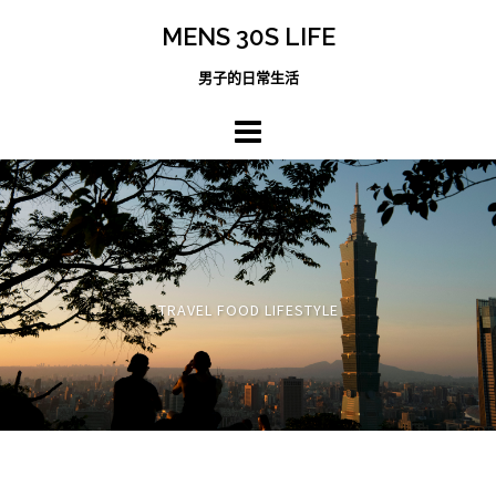
跳
MENS 30S LIFE
至
主
男子的日常生活
內
容
區
TRAVEL FOOD LIFESTYLE