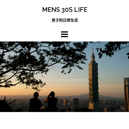
跳
MENS 30S LIFE
至
主
男子的日常生活
內
容
區
TRAVEL FOOD LIFESTYLE