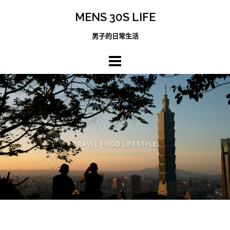
跳
MENS 30S LIFE
至
主
男子的日常生活
內
容
區
TRAVEL FOOD LIFESTYLE