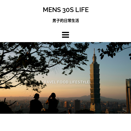
跳
MENS 30S LIFE
至
主
男子的日常生活
內
容
區
TRAVEL FOOD LIFESTYLE