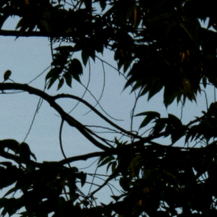
跳
MENS 30S LIFE
至
主
男子的日常生活
內
容
區