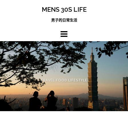
跳
MENS 30S LIFE
至
主
男子的日常生活
內
容
區
TRAVEL FOOD LIFESTYLE