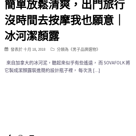
簡單放鬆清爽，出門旅行
沒時間去按摩我也願意｜
冰河潔顏露
發表於
十月 18, 2018
分類為《
男子品牌選物
》
來自加拿大的冰河泥，聽起來似乎有些遙遠， 而 SOVAFOLK 將
它製成潔顏露裝進簡約設計瓶子裡， 每次洗 […]