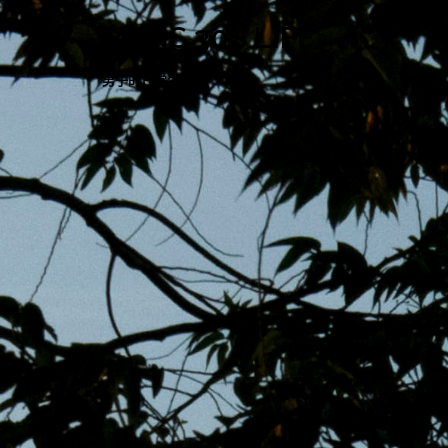
跳
MENS 30S LIFE
至
主
男子的日常生活
內
容
區