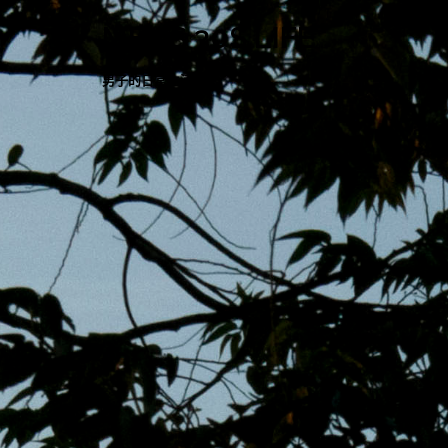
跳
MENS 30S LIFE
至
主
男子的日常生活
內
容
區