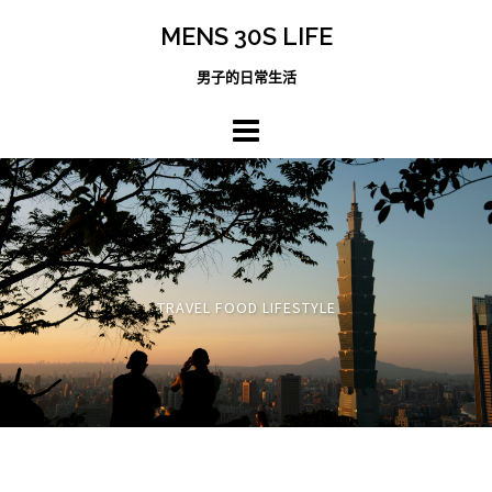
跳
MENS 30S LIFE
至
主
男子的日常生活
內
容
區
TRAVEL FOOD LIFESTYLE