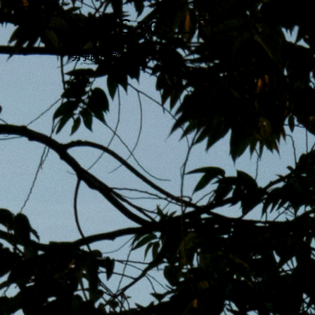
跳
MENS 30S LIFE
至
主
男子的日常生活
內
容
區