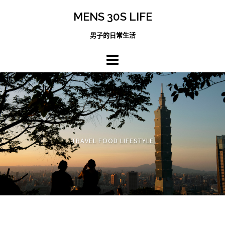
跳
MENS 30S LIFE
至
主
男子的日常生活
內
容
區
TRAVEL FOOD LIFESTYLE