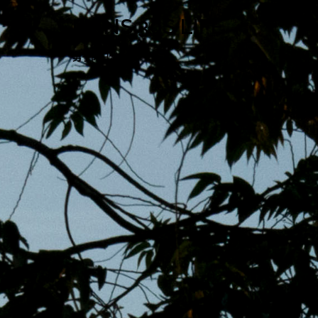
跳
MENS 30S LIFE
至
主
男子的日常生活
內
容
區