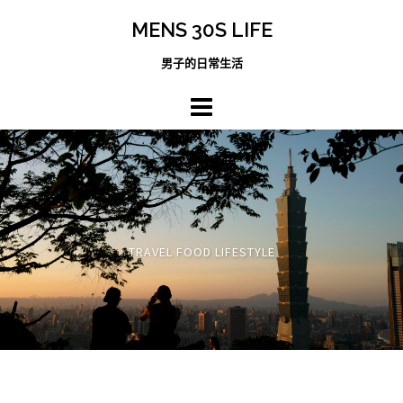
跳
MENS 30S LIFE
至
主
男子的日常生活
內
容
區
TRAVEL FOOD LIFESTYLE