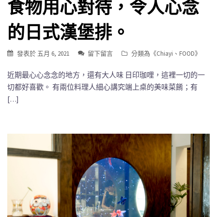
食物用心對待，令人心念
的日式漢堡排。
發表於
五月 6, 2021
留下留言
分類為《
Chiayi
、
FOOD
》
近期最心心念念的地方，還有大人味 日印珈哩，這裡一切的一
切都好喜歡。 有兩位料理人細心講究端上桌的美味菜餚；有
[…]