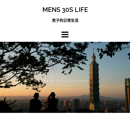
跳
MENS 30S LIFE
至
主
男子的日常生活
內
容
區
TRAVEL FOOD LIFESTYLE