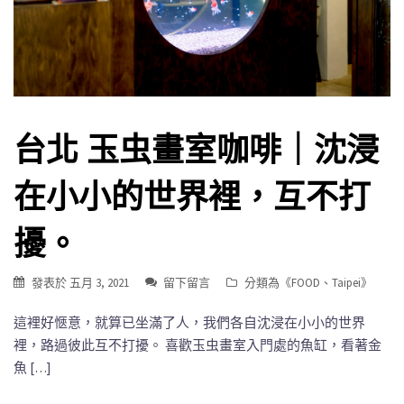
台北 玉虫畫室咖啡｜沈浸
在小小的世界裡，互不打
擾。
發表於
五月 3, 2021
留下留言
分類為《
FOOD
、
Taipei
》
這裡好愜意，就算已坐滿了人，我們各自沈浸在小小的世界
裡，路過彼此互不打擾。 喜歡玉虫畫室入門處的魚缸，看著金
魚 […]