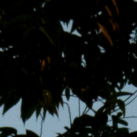
跳
MENS 30S LIFE
至
主
男子的日常生活
內
容
區