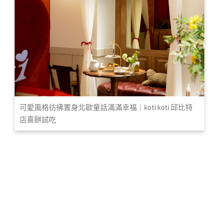
可愛風格彷彿置身北歐童話滿滿幸福｜koti koti 邱比特
店喜餅試吃