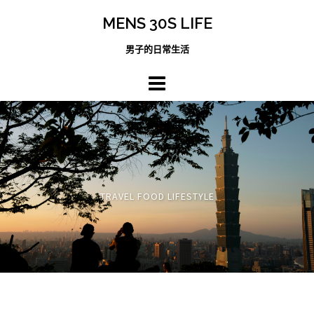
跳
MENS 30S LIFE
至
主
男子的日常生活
內
容
區
TRAVEL FOOD LIFESTYLE