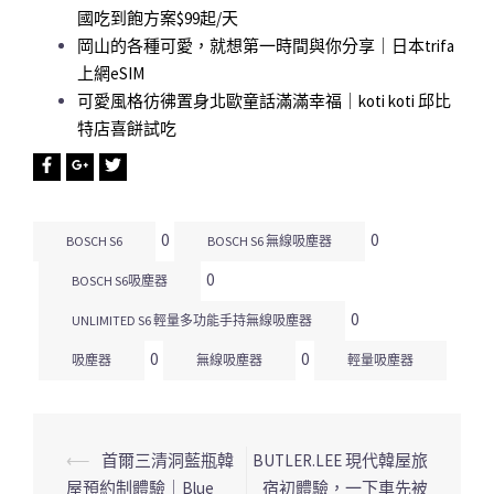
國吃到飽方案$99起/天
岡山的各種可愛，就想第一時間與你分享｜日本trifa
上網eSIM
可愛風格彷彿置身北歐童話滿滿幸福｜koti koti 邱比
特店喜餅試吃
0
0
BOSCH S6
BOSCH S6 無線吸塵器
0
BOSCH S6吸塵器
0
UNLIMITED S6 輕量多功能手持無線吸塵器
0
0
吸塵器
無線吸塵器
輕量吸塵器
⟵
首爾三清洞藍瓶韓
BUTLER.LEE 現代韓屋旅
文
屋預約制體驗｜Blue
宿初體驗，一下車先被