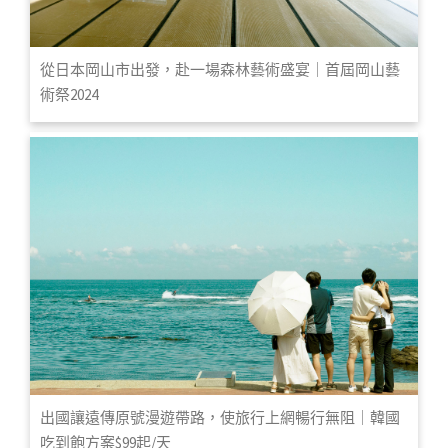
從日本岡山市出發，赴一場森林藝術盛宴｜首屆岡山藝
術祭2024
出國讓遠傳原號漫遊帶路，使旅行上網暢行無阻｜韓國
吃到飽方案$99起/天