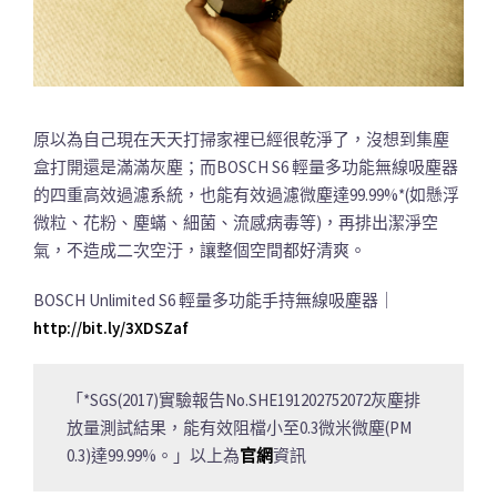
原以為自己現在天天打掃家裡已經很乾淨了，沒想到集塵
盒打開還是滿滿灰塵；而BOSCH S6 輕量多功能無線吸塵器
的四重高效過濾系統，也能有效過濾微塵達99.99%*(如懸浮
微粒、花粉、塵蟎、細菌、流感病毒等)，再排出潔淨空
氣，不造成二次空汙，讓整個空間都好清爽。
BOSCH Unlimited S6 輕量多功能手持無線吸塵器｜
http://bit.ly/3XDSZaf
「*SGS(2017)實驗報告No.SHE191202752072灰塵排
放量測試結果，能有效阻檔小至0.3微米微塵(PM
0.3)達99.99%。」以上為
官網
資訊