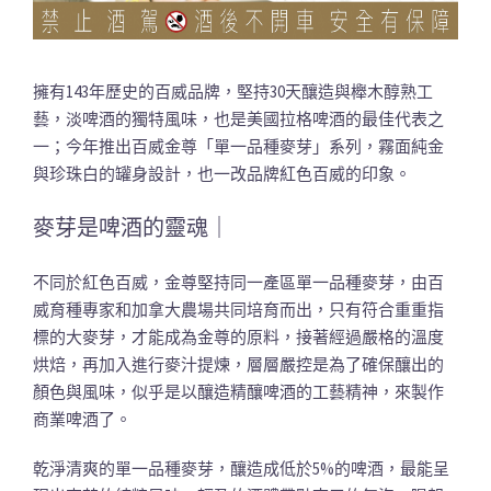
擁有143年歷史的百威品牌，堅持30天釀造與櫸木醇熟工
藝，淡啤酒的獨特風味，也是美國拉格啤酒的最佳代表之
一；今年推出百威金尊「單一品種麥芽」系列，霧面純金
與珍珠白的罐身設計，也一改品牌紅色百威的印象。
麥芽是啤酒的靈魂｜
不同於紅色百威，金尊堅持同一產區單一品種麥芽，由百
威育種專家和加拿大農場共同培育而出，只有符合重重指
標的大麥芽，才能成為金尊的原料，接著經過嚴格的溫度
烘焙，再加入進行麥汁提煉，層層嚴控是為了確保釀出的
顏色與風味，似乎是以釀造精釀啤酒的工藝精神，來製作
商業啤酒了。
乾淨清爽的單一品種麥芽，釀造成低於5%的啤酒，最能呈