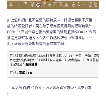
如此溫和順口且不苦澀的獨特風味，好適合喜歡不厚重口
感的啤酒愛好者，現在除了超商裡買得到的鋁罐包裝外
(330ml)，百威金尊也推出流線型的玻璃瓶裝(500ml)， 金黃
酒體更顯耀眼迷人，在各合作熱炒店或中餐館裡點上一
瓶，著實是視覺與味覺的過癮享受啊。
百威金尊l罐裝啤酒(330ml)購買通路：7-11、全家、全聯、家樂福及
百威金尊瓶裝啤酒 (330ml)購買通路：菸酒專賣店、中西式餐廳、酒
店家地圖：
百威金尊
百威：
官網
｜
FB
｜ 本文為
百威
合作文，內文均為真實感受，請安心享
用 ｜