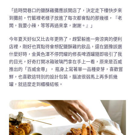
「這時間巷口的鹽酥雞攤應該開店了，決定走下樓快步來
到攤前，竹籃裡老樣子放進了每次都會點的那幾樣，『老
闆，我要小辣，等等再過來拿，謝謝。』」
今年夏天好似又比去年更熱了，趕緊躲進一旁涼爽的便利
店裡，剛好也買點待會想配鹽酥雞的飲品，還在猶豫該選
什麼好時，金黃色澤不停閃耀的修長啤酒罐隨即吸引了我
的目光，好奇打開冰箱玻璃門拿在手上一看，原來是百威
推出的「百威金尊」， 瓶身上寫著單一品種麥芽，喜歡嘗
鮮，也喜歡這特別的設計包裝，腦波很弱馬上再多抓幾
罐，就這麼走到櫃檯結帳。