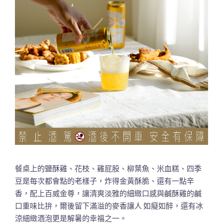
餐桌上的鹽酥雞、花枝、雞屁股、柳葉魚、米血糕、四季
豆是每次都會點的老樣子，炸得金黃酥脆、還有一點辛
香，配上百威金尊，讓清爽淡雅的細緻口感與鹹酥雞的鹹
口重味比拚，爾後留下滿溢的麥香讓人 如癡如醉，還有冰
涼細緻酒泡更是解暑的幸福之一。