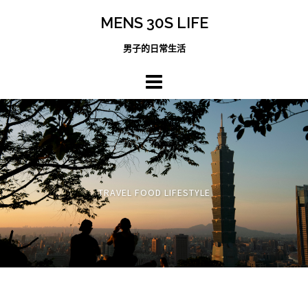
跳
MENS 30S LIFE
至
主
男子的日常生活
內
容
區
TRAVEL FOOD LIFESTYLE