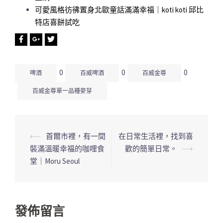
可愛風格彷彿置身北歐童話滿滿幸福｜koti koti 邱比
特店喜餅試吃
0
0
0
啤酒
百威啤酒
百威金尊
百威金尊單一品種麥芽
⟵
首爾市裡，有一間
在日常生活裡，找到喜
文
裝滿溫暖幸福的咖哩食
歡的簡單日常。
⟶
章
堂｜Moru Seoul
導
覽
列
發佈留言