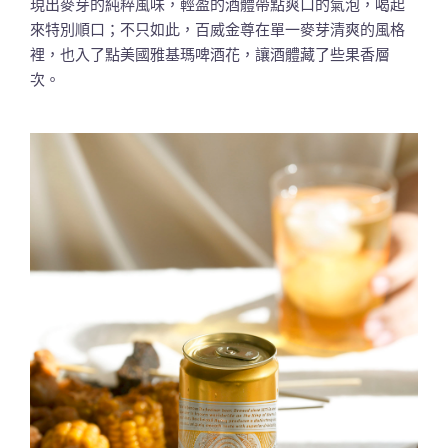
現出麥芽的純粹風味，輕盈的酒體帶點爽口的氣泡，喝起
來特別順口；不只如此，百威金尊在單一麥芽清爽的風格
裡，也入了點美國雅基瑪啤酒花，讓酒體藏了些果香層
次。