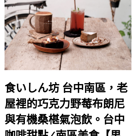
食いしん坊 台中南區，老
屋裡的巧克力野莓布朗尼
與有機桑椹氣泡飲。台中
咖啡甜點/南區美食【男