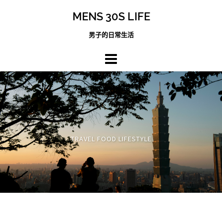
跳
MENS 30S LIFE
至
主
男子的日常生活
內
容
區
TRAVEL FOOD LIFESTYLE