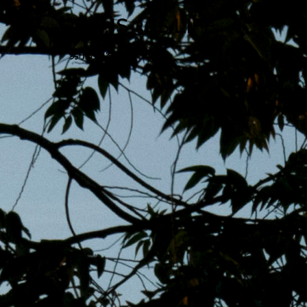
跳
MENS 30S LIFE
至
主
男子的日常生活
內
容
區