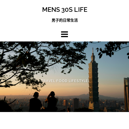
跳
MENS 30S LIFE
至
主
男子的日常生活
內
容
區
TRAVEL FOOD LIFESTYLE