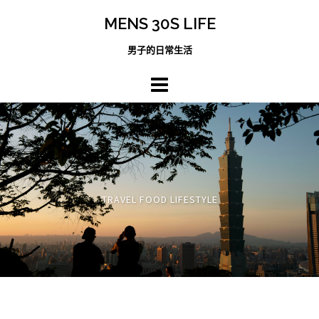
跳
MENS 30S LIFE
至
主
男子的日常生活
內
容
區
TRAVEL FOOD LIFESTYLE