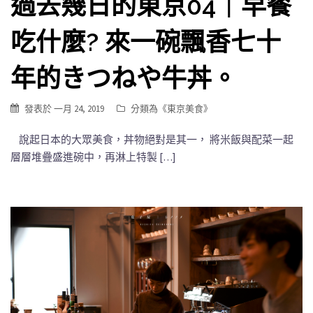
過去幾日的東京04｜早餐
吃什麼? 來一碗飄香七十
年的きつねや牛丼。
發表於
一月 24, 2019
分類為《
東京美食
》
說起日本的大眾美食，丼物絕對是其一， 將米飯與配菜一起
層層堆疊盛進碗中，再淋上特製 […]