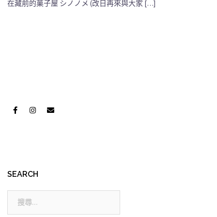
在藏前的菓子屋 シノノメ (改日再來與大家 […]
SEARCH
搜
尋: