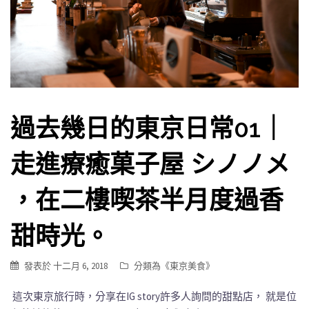
過去幾日的東京日常01｜
走進療癒菓子屋 シノノメ
，在二樓喫茶半月度過香
甜時光。
發表於
十二月 6, 2018
分類為《
東京美食
》
這次東京旅行時，分享在IG story許多人詢問的甜點店， 就是位