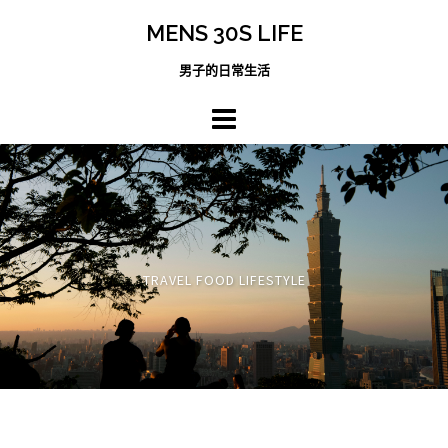
跳
MENS 30S LIFE
至
主
男子的日常生活
內
容
區
TRAVEL FOOD LIFESTYLE