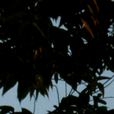
跳
MENS 30S LIFE
至
主
男子的日常生活
內
容
區