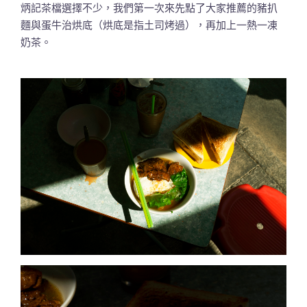
炳記茶檔選擇不少，我們第一次來先點了大家推薦的豬扒
麵與蛋牛治烘底（烘底是指土司烤過），再加上一熱一凍
奶茶。