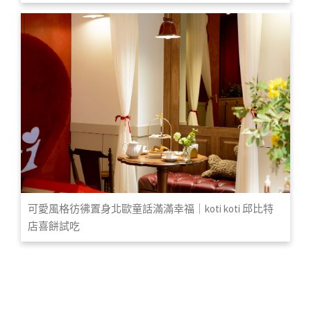
可愛風格彷彿置身北歐童話滿滿幸福｜koti koti 邱比特
店喜餅試吃