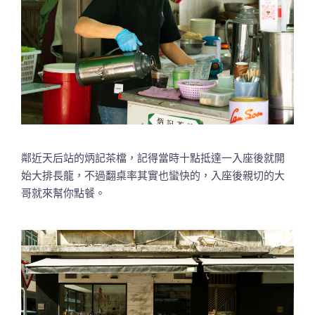
鄰近天后站的炳記茶檔，記得當時十點抵達一入座後就開
始大排長龍，不過翻桌率其實也蠻快的，入座後親切的大
哥就來幫你點餐。