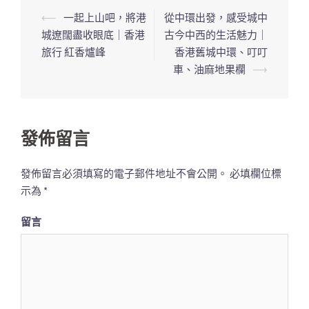
⟵
一起上山吧，將港
從中環出發，感受城中
文
城遼闊盡收眼底｜香港
古今中西的生活魅力｜
章
旅行 紅香爐峰
香港舊城中環、叮叮
導
車、油麻地果欄
⟶
覽
列
發佈留言
發佈留言必須填寫的電子郵件地址不會公開。
必填欄位標
示為
*
留言