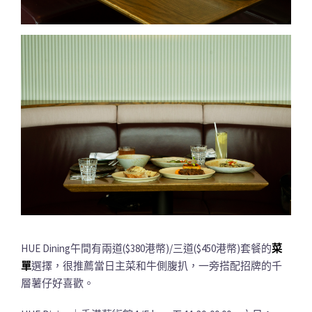
HUE Dining午間有兩道($380港幣)/三道($450港幣)套餐的
菜
單
選擇，很推薦當日主菜和牛側腹扒，一旁搭配招牌的千
層薯仔好喜歡。