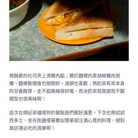
微酥脆的吐司夾上滑嫩內餡；豬扒麵裡的黑胡椒豬肉很
嫩、麵條軟硬度也剛剛好，湯頭也喜歡；熱奶茶有茶本身
的甘香醇厚，走不甜路線很好喝，而冰奶茶就是甜而不膩
類型也很美味啊！
這次在炳記茶檔嚐到的餐點我們都好滿意，下次也想試試
西多士，坐在街邊嚐著看似簡單卻注滿心意的料理，絕對
是訪港必吃的清單啊！