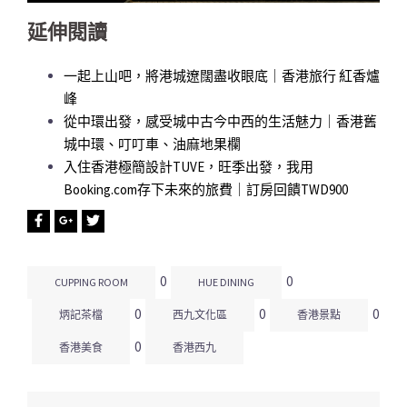
延伸閱讀
一起上山吧，將港城遼闊盡收眼底｜香港旅行 紅香爐
峰
從中環出發，感受城中古今中西的生活魅力｜香港舊
城中環、叮叮車、油麻地果欄
入住香港極簡設計TUVE，旺季出發，我用
Booking.com存下未來的旅費｜訂房回饋TWD900
0
0
CUPPING ROOM
HUE DINING
0
0
0
炳記茶檔
西九文化區
香港景點
0
香港美食
香港西九