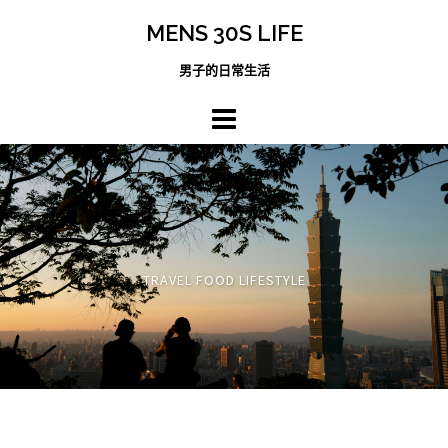
跳
MENS 30S LIFE
至
主
男子的日常生活
內
容
區
TRAVEL FOOD LIFESTYLE