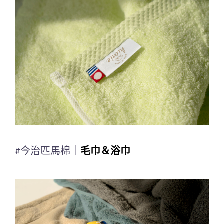
#今治匹馬棉｜
毛巾＆浴巾