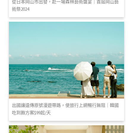
從日本岡山市出發，赴一場森林藝術盛宴｜首屆岡山藝
術祭2024
出國讓遠傳原號漫遊帶路，使旅行上網暢行無阻｜韓國
吃到飽方案$99起/天