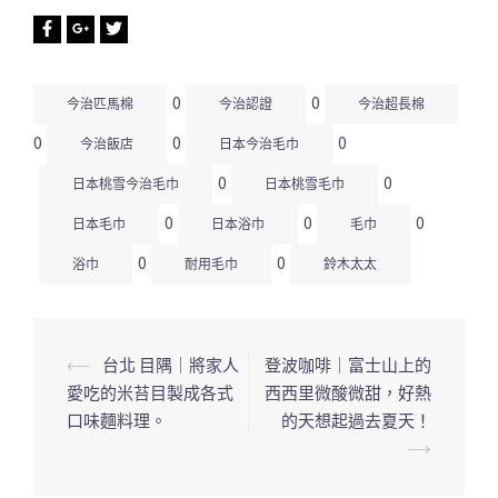
0
0
今治匹馬棉
今治認證
今治超長棉
0
0
0
今治飯店
日本今治毛巾
0
0
日本桃雪今治毛巾
日本桃雪毛巾
0
0
0
日本毛巾
日本浴巾
毛巾
0
0
浴巾
耐用毛巾
鈴木太太
⟵
台北 目隅｜將家人
登波咖啡｜富士山上的
文
愛吃的米苔目製成各式
西西里微酸微甜，好熱
章
口味麵料理。
的天想起過去夏天！
導
⟶
覽