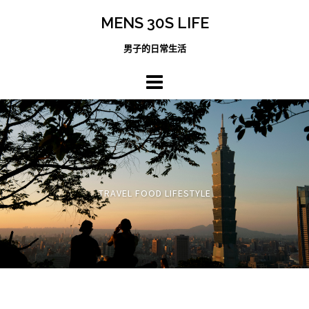
跳
MENS 30S LIFE
至
主
男子的日常生活
內
容
區
TRAVEL FOOD LIFESTYLE