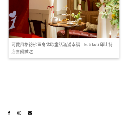
可愛風格彷彿置身北歐童話滿滿幸福｜koti koti 邱比特
店喜餅試吃